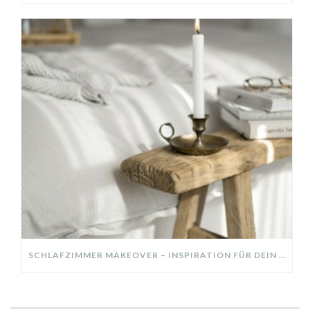
SCHLAFZIMMER MAKEOVER – INSPIRATION FÜR DEIN SCHLAFZIMMER: AUS ALT MACH NEU – HELL, GEMÜTLICH UND EINLADEND