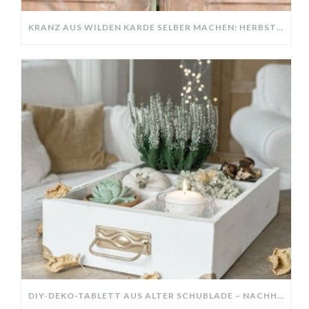
KRANZ AUS WILDEN KARDE SELBER MACHEN: HERBSTDEKO GANZ EINFACH
DIY-DEKO-TABLETT AUS ALTER SCHUBLADE – NACHHALTIGE HERBSTDEKO SELBER MACHEN!