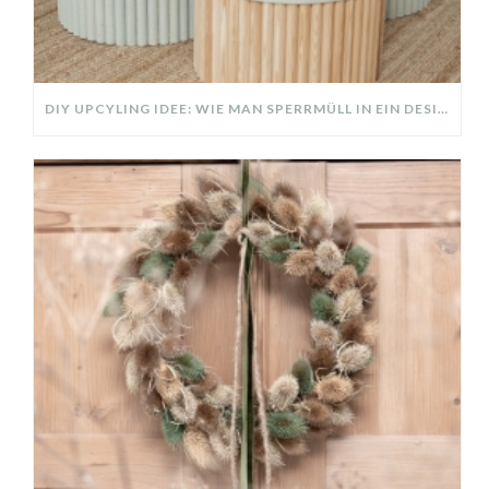
DIY UPCYLING IDEE: WIE MAN SPERRMÜLL IN EIN DESIGNER TEIL VERWANDELT