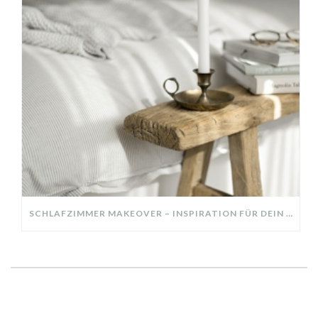
SCHLAFZIMMER MAKEOVER – INSPIRATION FÜR DEIN SCHLAFZIMMER: AUS ALT MACH NEU – HELL, GEMÜTLICH UND EINLADEND