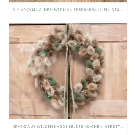
DIY UPCYLING IDEE: WIE MAN SPERRMÜLL IN EIN DESIGNER TEIL VERWANDELT
KRANZ AUS WILDEN KARDE SELBER MACHEN: HERBSTDEKO GANZ EINFACH