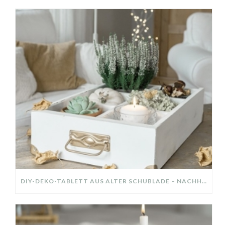
DIY-DEKO-TABLETT AUS ALTER SCHUBLADE – NACHHALTIGE HERBSTDEKO SELBER MACHEN!