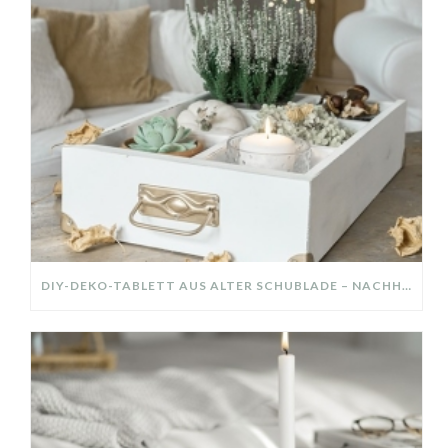
DIY-DEKO-TABLETT AUS ALTER SCHUBLADE – NACHHALTIGE HERBSTDEKO SELBER MACHEN!