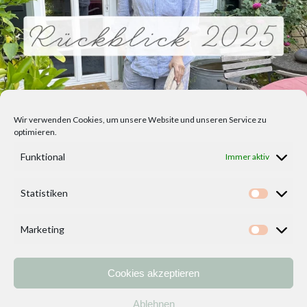
Wir verwenden Cookies, um unsere Website und unseren Service zu
optimieren.
Funktional
Immer aktiv
Statistiken
Statisti
Marketing
Marketi
Cookies akzeptieren
Home
Vorlagen
ÜBER MICH und DEKOIDEENREICH
Kontakt
Ablehnen