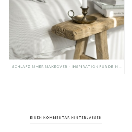
SCHLAFZIMMER MAKEOVER – INSPIRATION FÜR DEIN SCHLAFZIMMER: AUS ALT MACH NEU – HELL, GEMÜTLICH UND EINLADEND
EINEN KOMMENTAR HINTERLASSEN