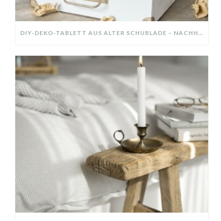
DIY-DEKO-TABLETT AUS ALTER SCHUBLADE – NACHHALTIGE HERBSTDEKO SELBER MACHEN!