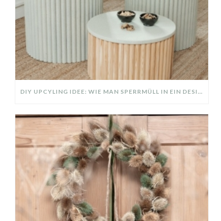
DIY UPCYLING IDEE: WIE MAN SPERRMÜLL IN EIN DESIGNER TEIL VERWANDELT