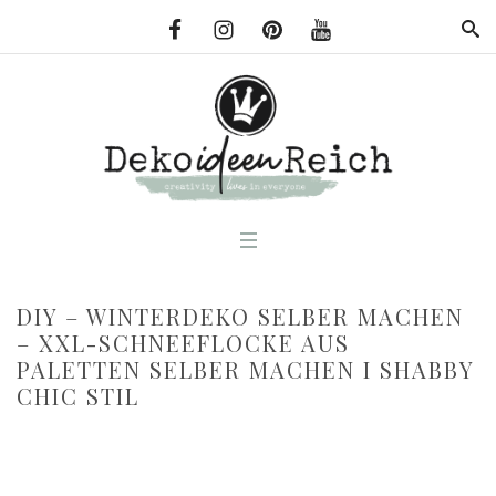
DIY – WINTERDEKO SELBER MACHEN
– XXL-SCHNEEFLOCKE AUS
PALETTEN SELBER MACHEN I SHABBY
CHIC STIL