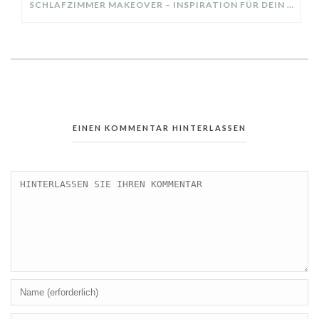
SCHLAFZIMMER MAKEOVER – INSPIRATION FÜR DEIN SCHLAFZIMMER: AUS ALT MACH NEU – HELL, GEMÜTLICH UND EINLADEND
EINEN KOMMENTAR HINTERLASSEN