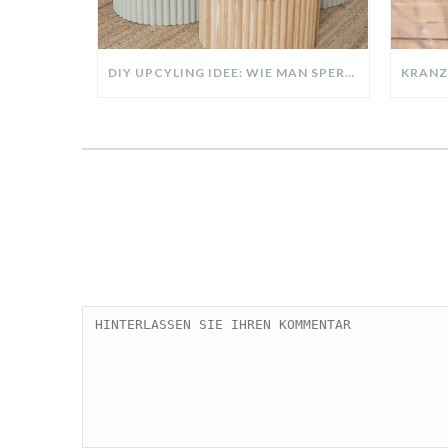
DIY UPCYLING IDEE: WIE MAN SPERRMÜLL IN EIN DESIGNER TEIL VERWANDELT