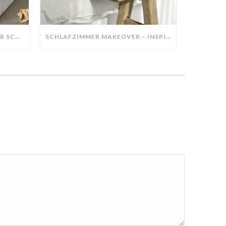
DIY-DEKO-TABLETT AUS ALTER SCHUBLADE – NACHHALTIGE HERBSTDEKO SELBER MACHEN!
SCHLAFZIMMER MAKEOVER – INSPIRATION FÜR DEIN SCHLAFZIMMER: AUS ALT MACH NEU – HELL, GEMÜTLICH UND EINLADEND