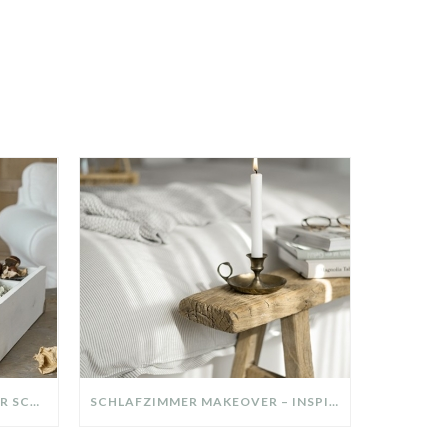
DIY-DEKO-TABLETT AUS ALTER SCHUBLADE – NACHHALTIGE HERBSTDEKO SELBER MACHEN!
SCHLAFZIMMER MAKEOVER – INSPIRATION FÜR DEIN SCHLAFZIMMER: AUS ALT MACH NEU – HELL, GEMÜTLICH UND EINLADEND