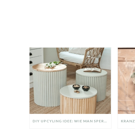
DIY UPCYLING IDEE: WIE MAN SPERRMÜLL IN EIN DESIGNER TEIL VERWANDELT