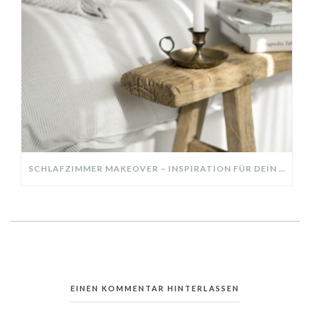
SCHLAFZIMMER MAKEOVER – INSPIRATION FÜR DEIN SCHLAFZIMMER: AUS ALT MACH NEU – HELL, GEMÜTLICH UND EINLADEND
EINEN KOMMENTAR HINTERLASSEN