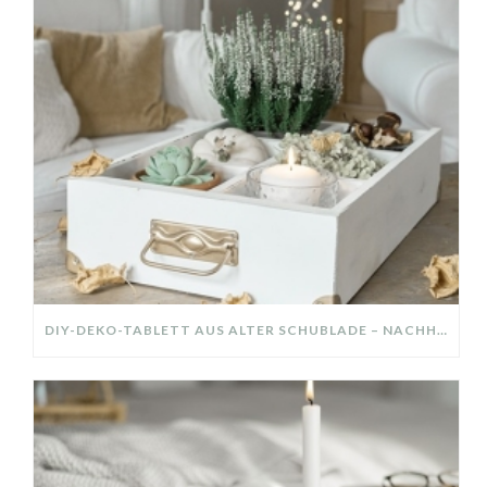
DIY-DEKO-TABLETT AUS ALTER SCHUBLADE – NACHHALTIGE HERBSTDEKO SELBER MACHEN!