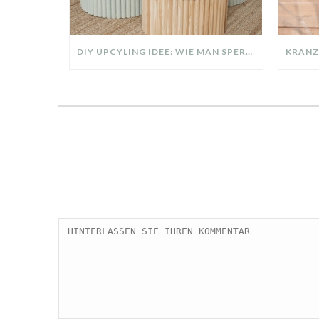
DIY UPCYLING IDEE: WIE MAN SPERRMÜLL IN EIN DESIGNER TEIL VERWANDELT