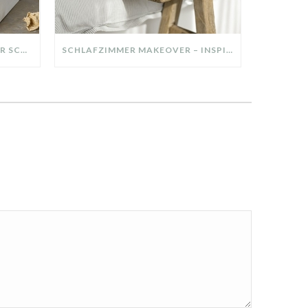
DIY-DEKO-TABLETT AUS ALTER SCHUBLADE – NACHHALTIGE HERBSTDEKO SELBER MACHEN!
SCHLAFZIMMER MAKEOVER – INSPIRATION FÜR DEIN SCHLAFZIMMER: AUS ALT MACH NEU – HELL, GEMÜTLICH UND EINLADEND