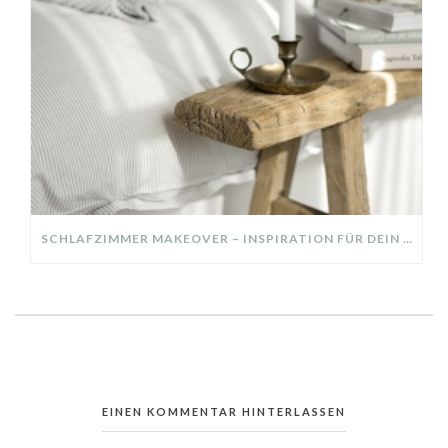
SCHLAFZIMMER MAKEOVER – INSPIRATION FÜR DEIN SCHLAFZIMMER: AUS ALT MACH NEU – HELL, GEMÜTLICH UND EINLADEND
EINEN KOMMENTAR HINTERLASSEN