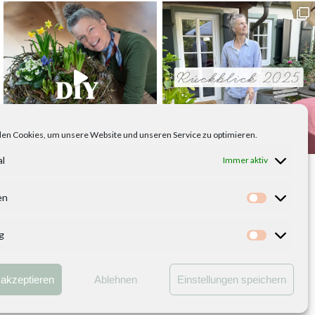
en Cookies, um unsere Website und unseren Service zu optimieren.
al
Immer aktiv
en
Statistike
g
Marketing
kt
akzeptieren
Ablehnen
Einstellungen speichern