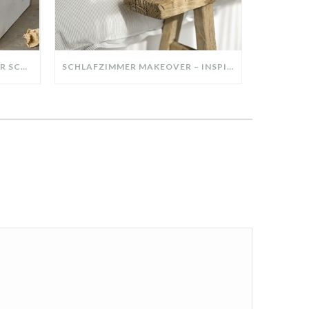
DIY-DEKO-TABLETT AUS ALTER SCHUBLADE – NACHHALTIGE HERBSTDEKO SELBER MACHEN!
SCHLAFZIMMER MAKEOVER – INSPIRATION FÜR DEIN SCHLAFZIMMER: AUS ALT MACH NEU – HELL, GEMÜTLICH UND EINLADEND