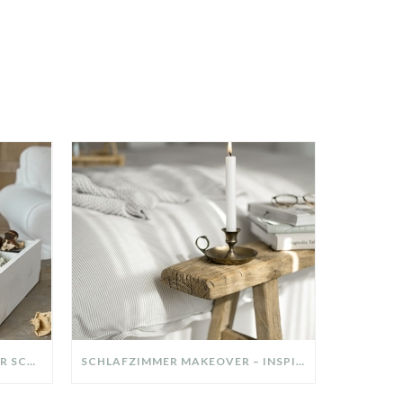
DIY-DEKO-TABLETT AUS ALTER SCHUBLADE – NACHHALTIGE HERBSTDEKO SELBER MACHEN!
SCHLAFZIMMER MAKEOVER – INSPIRATION FÜR DEIN SCHLAFZIMMER: AUS ALT MACH NEU – HELL, GEMÜTLICH UND EINLADEND