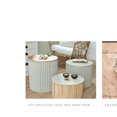
DIY UPCYLING IDEE: WIE MAN SPERRMÜLL IN EIN DESIGNER TEIL VERWANDELT