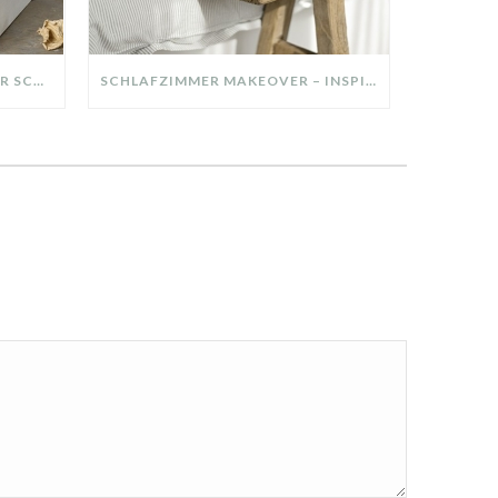
DIY-DEKO-TABLETT AUS ALTER SCHUBLADE – NACHHALTIGE HERBSTDEKO SELBER MACHEN!
SCHLAFZIMMER MAKEOVER – INSPIRATION FÜR DEIN SCHLAFZIMMER: AUS ALT MACH NEU – HELL, GEMÜTLICH UND EINLADEND