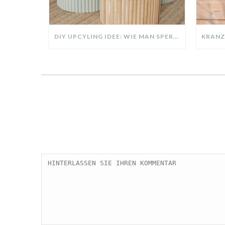
DIY UPCYLING IDEE: WIE MAN SPERRMÜLL IN EIN DESIGNER TEIL VERWANDELT