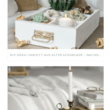
DIY-DEKO-TABLETT AUS ALTER SCHUBLADE – NACHHALTIGE HERBSTDEKO SELBER MACHEN!