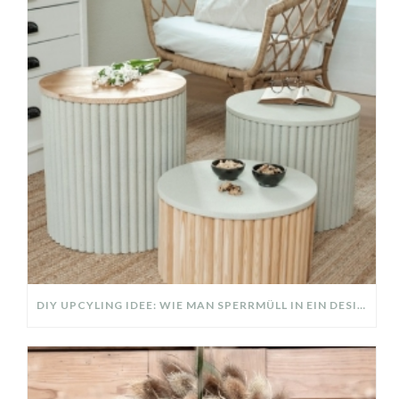
DIY UPCYLING IDEE: WIE MAN SPERRMÜLL IN EIN DESIGNER TEIL VERWANDELT