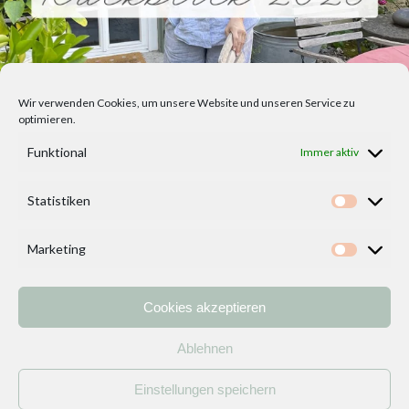
Wir verwenden Cookies, um unsere Website und unseren Service zu
optimieren.
Funktional
Immer aktiv
Statistiken
Statisti
Marketing
Marketi
Cookies akzeptieren
Home
Vorlagen
ÜBER MICH und DEKOIDEENREICH
Kontakt
Ablehnen
Impressum
/
Datenschutzerklärung
Einstellungen speichern