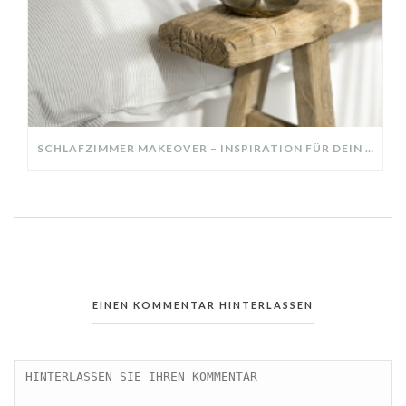
SCHLAFZIMMER MAKEOVER – INSPIRATION FÜR DEIN SCHLAFZIMMER: AUS ALT MACH NEU – HELL, GEMÜTLICH UND EINLADEND
EINEN KOMMENTAR HINTERLASSEN