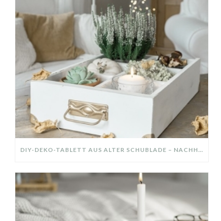
DIY-DEKO-TABLETT AUS ALTER SCHUBLADE – NACHHALTIGE HERBSTDEKO SELBER MACHEN!