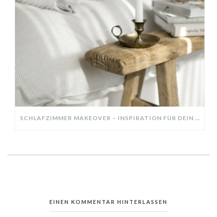
SCHLAFZIMMER MAKEOVER – INSPIRATION FÜR DEIN SCHLAFZIMMER: AUS ALT MACH NEU – HELL, GEMÜTLICH UND EINLADEND
EINEN KOMMENTAR HINTERLASSEN