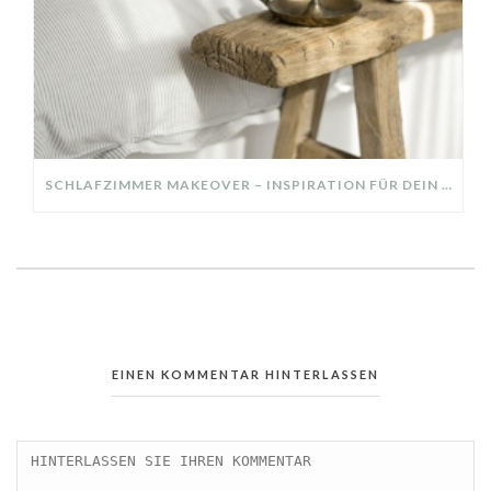
SCHLAFZIMMER MAKEOVER – INSPIRATION FÜR DEIN SCHLAFZIMMER: AUS ALT MACH NEU – HELL, GEMÜTLICH UND EINLADEND
EINEN KOMMENTAR HINTERLASSEN