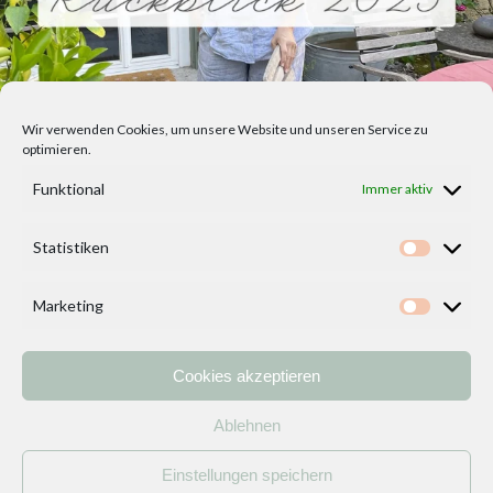
Wir verwenden Cookies, um unsere Website und unseren Service zu
optimieren.
Funktional
Immer aktiv
Statistiken
Statisti
Marketing
Marketi
Cookies akzeptieren
Home
Vorlagen
ÜBER MICH und DEKOIDEENREICH
Kontakt
Ablehnen
Impressum
/
Datenschutzerklärung
Einstellungen speichern