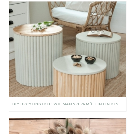
DIY UPCYLING IDEE: WIE MAN SPERRMÜLL IN EIN DESIGNER TEIL VERWANDELT