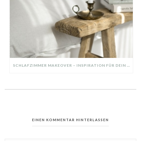
SCHLAFZIMMER MAKEOVER – INSPIRATION FÜR DEIN SCHLAFZIMMER: AUS ALT MACH NEU – HELL, GEMÜTLICH UND EINLADEND
EINEN KOMMENTAR HINTERLASSEN