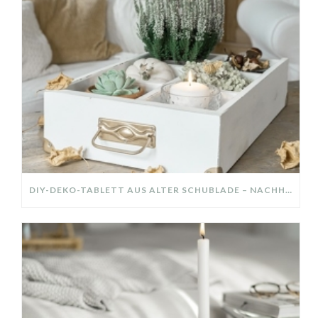
DIY-DEKO-TABLETT AUS ALTER SCHUBLADE – NACHHALTIGE HERBSTDEKO SELBER MACHEN!