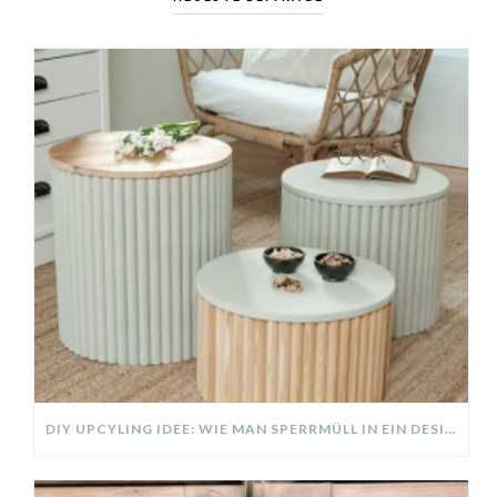
DIY UPCYLING IDEE: WIE MAN SPERRMÜLL IN EIN DESIGNER TEIL VERWANDELT