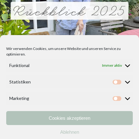
Wir verwenden Cookies, um unsere Website und unseren Service zu
optimieren.
Funktional
Immer aktiv
Statistiken
Statisti
Marketing
Marketi
Cookies akzeptieren
Home
Vorlagen
ÜBER MICH und DEKOIDEENREICH
Kontakt
Ablehnen