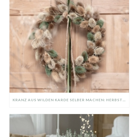
KRANZ AUS WILDEN KARDE SELBER MACHEN: HERBSTDEKO GANZ EINFACH