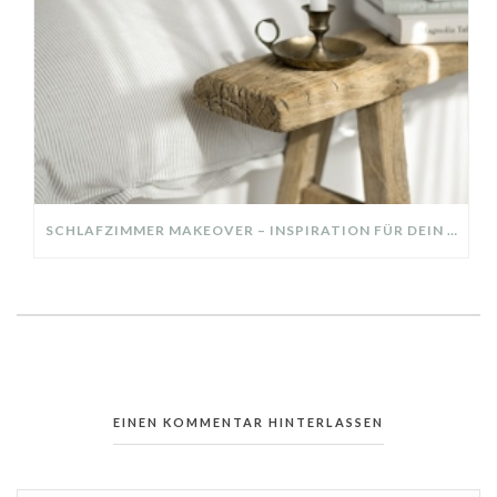
SCHLAFZIMMER MAKEOVER – INSPIRATION FÜR DEIN SCHLAFZIMMER: AUS ALT MACH NEU – HELL, GEMÜTLICH UND EINLADEND
EINEN KOMMENTAR HINTERLASSEN