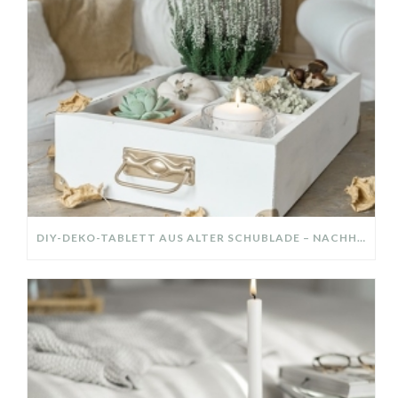
DIY-DEKO-TABLETT AUS ALTER SCHUBLADE – NACHHALTIGE HERBSTDEKO SELBER MACHEN!