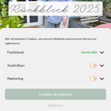
Wir verwenden Cookies, um unsere Website und unseren Service zu
optimieren.
Funktional
Immer aktiv
Statistiken
Statisti
Marketing
Marketi
Cookies akzeptieren
Home
Vorlagen
ÜBER MICH und DEKOIDEENREICH
Kontakt
Ablehnen