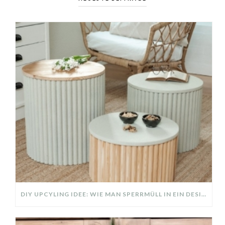
DIY UPCYLING IDEE: WIE MAN SPERRMÜLL IN EIN DESIGNER TEIL VERWANDELT