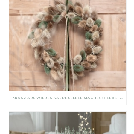
KRANZ AUS WILDEN KARDE SELBER MACHEN: HERBSTDEKO GANZ EINFACH