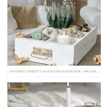
DIY-DEKO-TABLETT AUS ALTER SCHUBLADE – NACHHALTIGE HERBSTDEKO SELBER MACHEN!