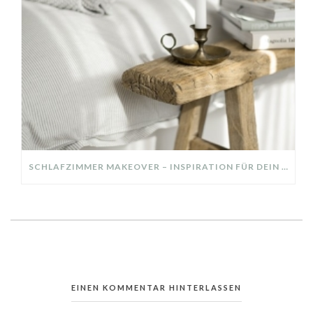
SCHLAFZIMMER MAKEOVER – INSPIRATION FÜR DEIN SCHLAFZIMMER: AUS ALT MACH NEU – HELL, GEMÜTLICH UND EINLADEND
EINEN KOMMENTAR HINTERLASSEN