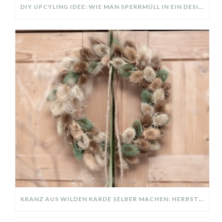
DIY UPCYLING IDEE: WIE MAN SPERRMÜLL IN EIN DESIGNER TEIL VERWANDELT
KRANZ AUS WILDEN KARDE SELBER MACHEN: HERBSTDEKO GANZ EINFACH