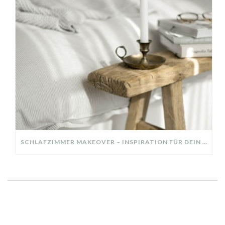
SCHLAFZIMMER MAKEOVER – INSPIRATION FÜR DEIN SCHLAFZIMMER: AUS ALT MACH NEU – HELL, GEMÜTLICH UND EINLADEND