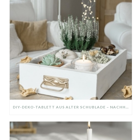
DIY-DEKO-TABLETT AUS ALTER SCHUBLADE – NACHHALTIGE HERBSTDEKO SELBER MACHEN!