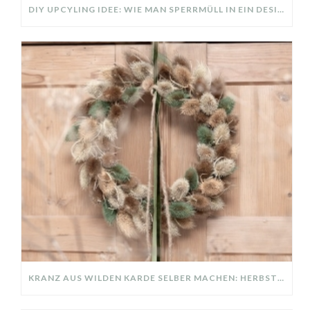
DIY UPCYLING IDEE: WIE MAN SPERRMÜLL IN EIN DESIGNER TEIL VERWANDELT
KRANZ AUS WILDEN KARDE SELBER MACHEN: HERBSTDEKO GANZ EINFACH