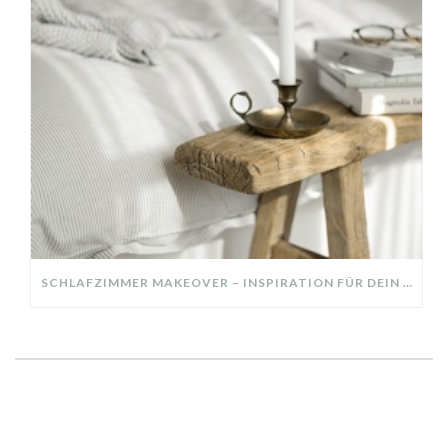
SCHLAFZIMMER MAKEOVER – INSPIRATION FÜR DEIN SCHLAFZIMMER: AUS ALT MACH NEU – HELL, GEMÜTLICH UND EINLADEND