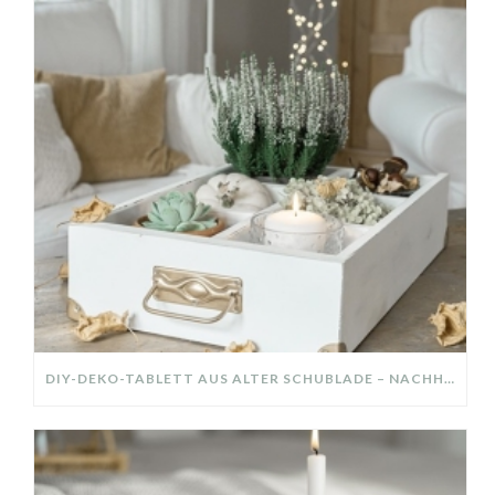
DIY-DEKO-TABLETT AUS ALTER SCHUBLADE – NACHHALTIGE HERBSTDEKO SELBER MACHEN!