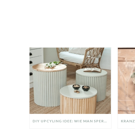
DIY UPCYLING IDEE: WIE MAN SPERRMÜLL IN EIN DESIGNER TEIL VERWANDELT