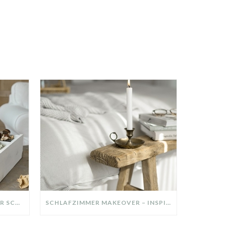
DIY-DEKO-TABLETT AUS ALTER SCHUBLADE – NACHHALTIGE HERBSTDEKO SELBER MACHEN!
SCHLAFZIMMER MAKEOVER – INSPIRATION FÜR DEIN SCHLAFZIMMER: AUS ALT MACH NEU – HELL, GEMÜTLICH UND EINLADEND