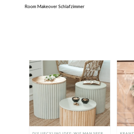
Room Makeover Schlafzimmer
DIY UPCYLING IDEE: WIE MAN SPERRMÜLL IN EIN DESIGNER TEIL VERWANDELT