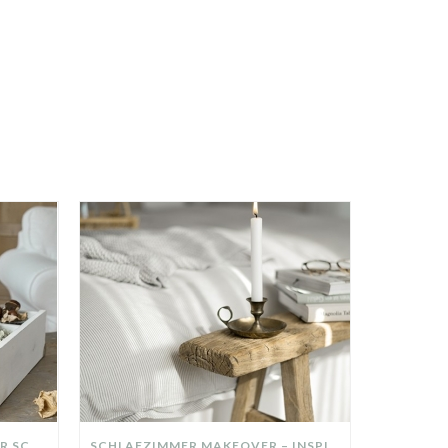
DIY-DEKO-TABLETT AUS ALTER SCHUBLADE – NACHHALTIGE HERBSTDEKO SELBER MACHEN!
SCHLAFZIMMER MAKEOVER – INSPIRATION FÜR DEIN SCHLAFZIMMER: AUS ALT MACH NEU – HELL, GEMÜTLICH UND EINLADEND