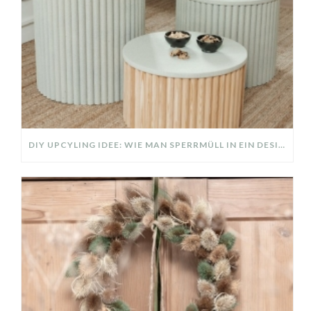
DIY UPCYLING IDEE: WIE MAN SPERRMÜLL IN EIN DESIGNER TEIL VERWANDELT