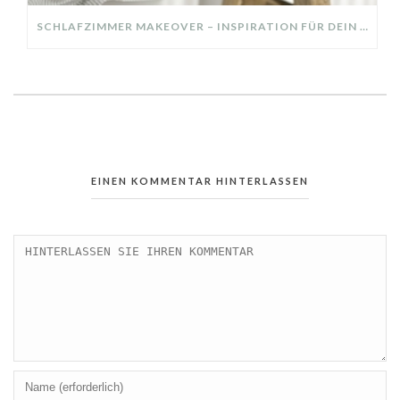
SCHLAFZIMMER MAKEOVER – INSPIRATION FÜR DEIN SCHLAFZIMMER: AUS ALT MACH NEU – HELL, GEMÜTLICH UND EINLADEND
EINEN KOMMENTAR HINTERLASSEN