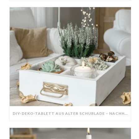
DIY-DEKO-TABLETT AUS ALTER SCHUBLADE – NACHHALTIGE HERBSTDEKO SELBER MACHEN!