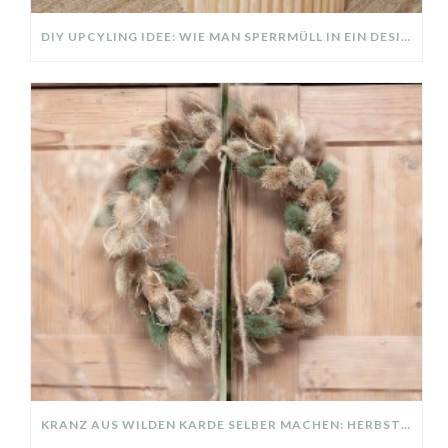
DIY UPCYLING IDEE: WIE MAN SPERRMÜLL IN EIN DESIGNER TEIL VERWANDELT
KRANZ AUS WILDEN KARDE SELBER MACHEN: HERBSTDEKO GANZ EINFACH