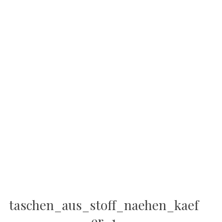
taschen_aus_stoff_naehen_kaef
er_1