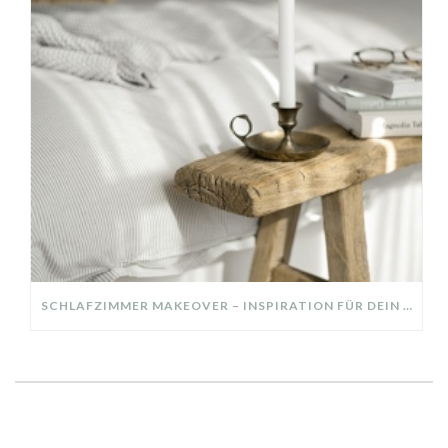
SCHLAFZIMMER MAKEOVER – INSPIRATION FÜR DEIN SCHLAFZIMMER: AUS ALT MACH NEU – HELL, GEMÜTLICH UND EINLADEND