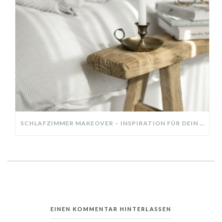
SCHLAFZIMMER MAKEOVER – INSPIRATION FÜR DEIN SCHLAFZIMMER: AUS ALT MACH NEU – HELL, GEMÜTLICH UND EINLADEND
EINEN KOMMENTAR HINTERLASSEN