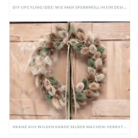
DIY UPCYLING IDEE: WIE MAN SPERRMÜLL IN EIN DESIGNER TEIL VERWANDELT
KRANZ AUS WILDEN KARDE SELBER MACHEN: HERBSTDEKO GANZ EINFACH