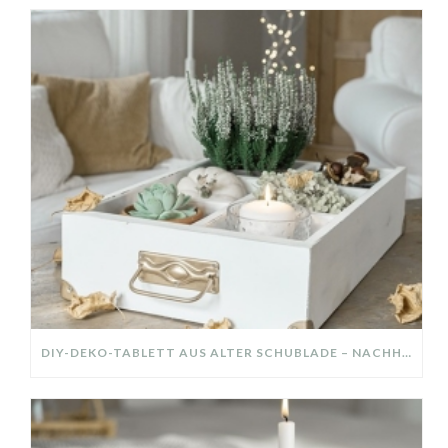
DIY-DEKO-TABLETT AUS ALTER SCHUBLADE – NACHHALTIGE HERBSTDEKO SELBER MACHEN!