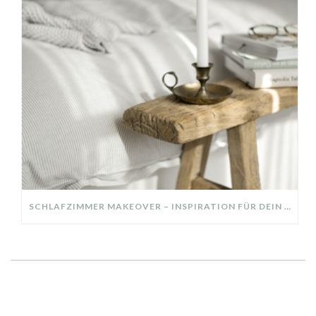
SCHLAFZIMMER MAKEOVER – INSPIRATION FÜR DEIN SCHLAFZIMMER: AUS ALT MACH NEU – HELL, GEMÜTLICH UND EINLADEND