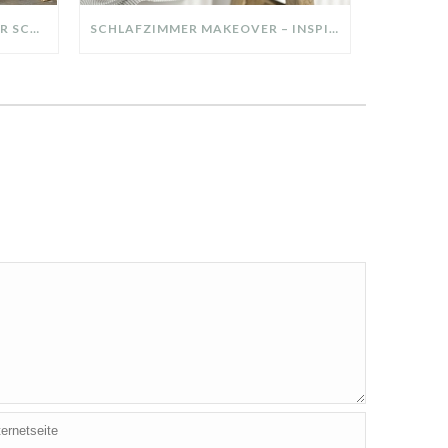
DIY-DEKO-TABLETT AUS ALTER SCHUBLADE – NACHHALTIGE HERBSTDEKO SELBER MACHEN!
SCHLAFZIMMER MAKEOVER – INSPIRATION FÜR DEIN SCHLAFZIMMER: AUS ALT MACH NEU – HELL, GEMÜTLICH UND EINLADEND