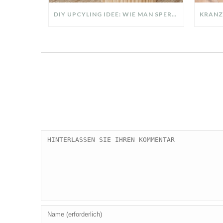
DIY UPCYLING IDEE: WIE MAN SPERRMÜLL IN EIN DESIGNER TEIL VERWANDELT