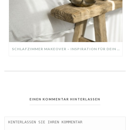
SCHLAFZIMMER MAKEOVER – INSPIRATION FÜR DEIN SCHLAFZIMMER: AUS ALT MACH NEU – HELL, GEMÜTLICH UND EINLADEND
EINEN KOMMENTAR HINTERLASSEN