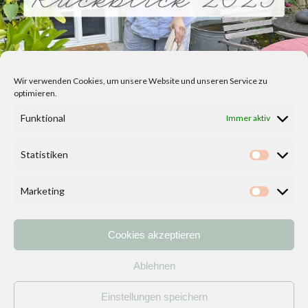
Wir verwenden Cookies, um unsere Website und unseren Service zu
optimieren.
Funktional
Immer aktiv
Statistiken
Statisti
Marketing
Marketi
Cookies akzeptieren
Home
Vorlagen
ÜBER MICH und DEKOIDEENREICH
Kontakt
Ablehnen
Impressum
/
Datenschutzerklärung
Einstellungen speichern