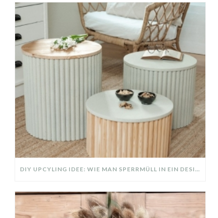
DIY UPCYLING IDEE: WIE MAN SPERRMÜLL IN EIN DESIGNER TEIL VERWANDELT