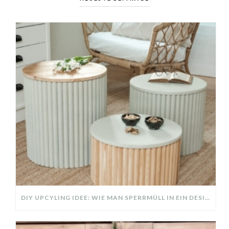
DIY UPCYLING IDEE: WIE MAN SPERRMÜLL IN EIN DESIGNER TEIL VERWANDELT