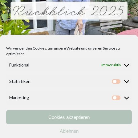
Wir verwenden Cookies, um unsere Website und unseren Service zu
optimieren.
Funktional
Immer aktiv
Statistiken
Statisti
Marketing
Marketi
Cookies akzeptieren
Home
Vorlagen
ÜBER MICH und DEKOIDEENREICH
Kontakt
Ablehnen