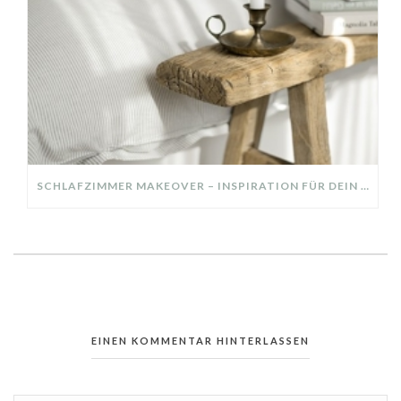
SCHLAFZIMMER MAKEOVER – INSPIRATION FÜR DEIN SCHLAFZIMMER: AUS ALT MACH NEU – HELL, GEMÜTLICH UND EINLADEND
EINEN KOMMENTAR HINTERLASSEN