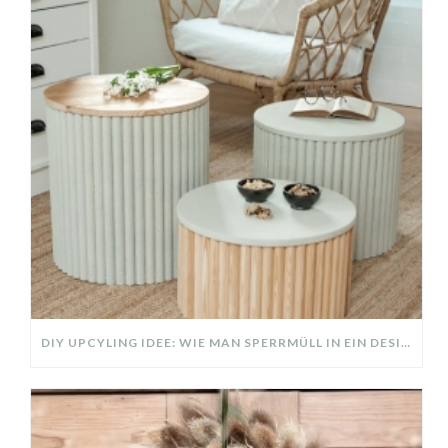
DIY UPCYLING IDEE: WIE MAN SPERRMÜLL IN EIN DESIGNER TEIL VERWANDELT