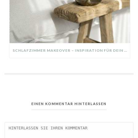
SCHLAFZIMMER MAKEOVER – INSPIRATION FÜR DEIN SCHLAFZIMMER: AUS ALT MACH NEU – HELL, GEMÜTLICH UND EINLADEND
EINEN KOMMENTAR HINTERLASSEN