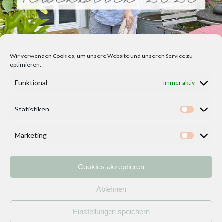
Wir verwenden Cookies, um unsere Website und unseren Service zu
optimieren.
Funktional
Immer aktiv
Statistiken
Statisti
Marketing
Marketi
Cookies akzeptieren
Home
Vorlagen
ÜBER MICH und DEKOIDEENREICH
Kontakt
Ablehnen
Impressum
/
Datenschutzerklärung
Einstellungen speichern