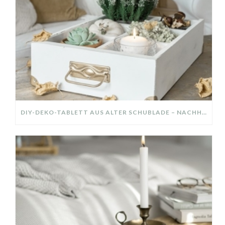
DIY-DEKO-TABLETT AUS ALTER SCHUBLADE – NACHHALTIGE HERBSTDEKO SELBER MACHEN!