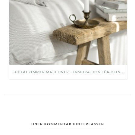
SCHLAFZIMMER MAKEOVER – INSPIRATION FÜR DEIN SCHLAFZIMMER: AUS ALT MACH NEU – HELL, GEMÜTLICH UND EINLADEND
EINEN KOMMENTAR HINTERLASSEN