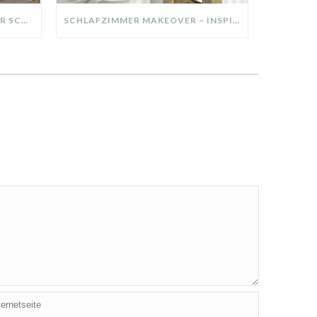
DIY-DEKO-TABLETT AUS ALTER SCHUBLADE – NACHHALTIGE HERBSTDEKO SELBER MACHEN!
SCHLAFZIMMER MAKEOVER – INSPIRATION FÜR DEIN SCHLAFZIMMER: AUS ALT MACH NEU – HELL, GEMÜTLICH UND EINLADEND