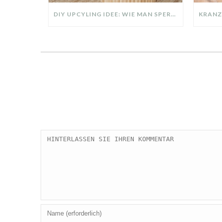
DIY UPCYLING IDEE: WIE MAN SPERRMÜLL IN EIN DESIGNER TEIL VERWANDELT