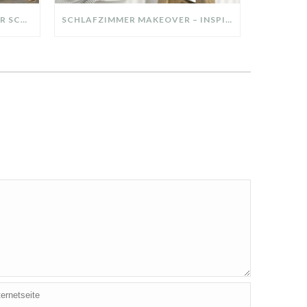
DIY-DEKO-TABLETT AUS ALTER SCHUBLADE – NACHHALTIGE HERBSTDEKO SELBER MACHEN!
SCHLAFZIMMER MAKEOVER – INSPIRATION FÜR DEIN SCHLAFZIMMER: AUS ALT MACH NEU – HELL, GEMÜTLICH UND EINLADEND