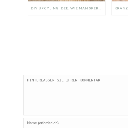
DIY UPCYLING IDEE: WIE MAN SPERRMÜLL IN EIN DESIGNER TEIL VERWANDELT