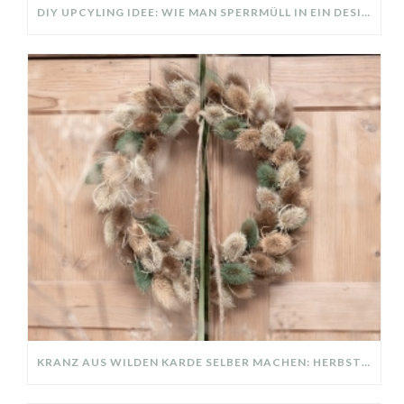
DIY UPCYLING IDEE: WIE MAN SPERRMÜLL IN EIN DESIGNER TEIL VERWANDELT
KRANZ AUS WILDEN KARDE SELBER MACHEN: HERBSTDEKO GANZ EINFACH