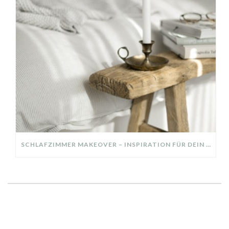
SCHLAFZIMMER MAKEOVER – INSPIRATION FÜR DEIN SCHLAFZIMMER: AUS ALT MACH NEU – HELL, GEMÜTLICH UND EINLADEND