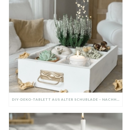
DIY-DEKO-TABLETT AUS ALTER SCHUBLADE – NACHHALTIGE HERBSTDEKO SELBER MACHEN!