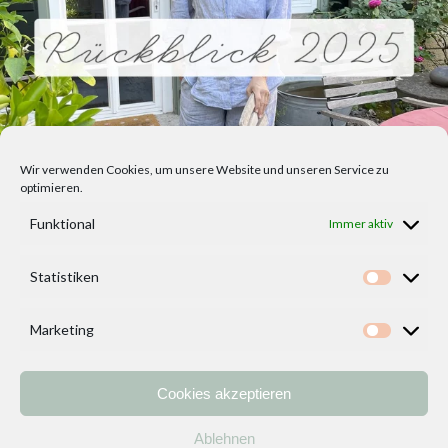
Wir verwenden Cookies, um unsere Website und unseren Service zu
optimieren.
Funktional
Immer aktiv
Statistiken
Statisti
Marketing
Marketi
Cookies akzeptieren
Home
Vorlagen
ÜBER MICH und DEKOIDEENREICH
Kontakt
Ablehnen