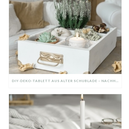
DIY-DEKO-TABLETT AUS ALTER SCHUBLADE – NACHHALTIGE HERBSTDEKO SELBER MACHEN!