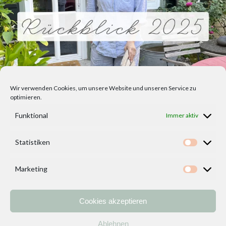
Wir verwenden Cookies, um unsere Website und unseren Service zu
optimieren.
Funktional
Immer aktiv
Statistiken
Statisti
Marketing
Marketi
Cookies akzeptieren
Home
Vorlagen
ÜBER MICH und DEKOIDEENREICH
Kontakt
Ablehnen