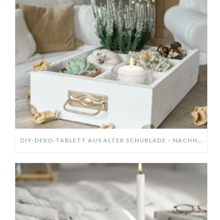
DIY-DEKO-TABLETT AUS ALTER SCHUBLADE – NACHHALTIGE HERBSTDEKO SELBER MACHEN!