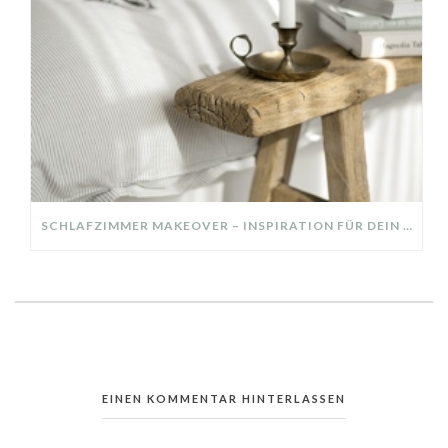
SCHLAFZIMMER MAKEOVER – INSPIRATION FÜR DEIN SCHLAFZIMMER: AUS ALT MACH NEU – HELL, GEMÜTLICH UND EINLADEND
EINEN KOMMENTAR HINTERLASSEN