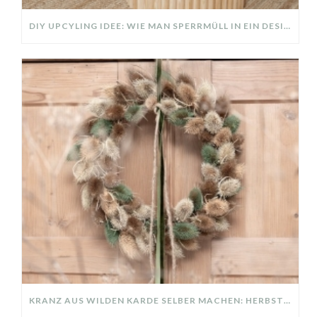
DIY UPCYLING IDEE: WIE MAN SPERRMÜLL IN EIN DESIGNER TEIL VERWANDELT
KRANZ AUS WILDEN KARDE SELBER MACHEN: HERBSTDEKO GANZ EINFACH