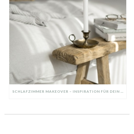
SCHLAFZIMMER MAKEOVER – INSPIRATION FÜR DEIN SCHLAFZIMMER: AUS ALT MACH NEU – HELL, GEMÜTLICH UND EINLADEND