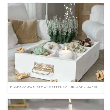
DIY-DEKO-TABLETT AUS ALTER SCHUBLADE – NACHHALTIGE HERBSTDEKO SELBER MACHEN!