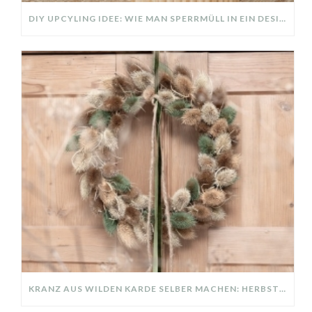
DIY UPCYLING IDEE: WIE MAN SPERRMÜLL IN EIN DESIGNER TEIL VERWANDELT
KRANZ AUS WILDEN KARDE SELBER MACHEN: HERBSTDEKO GANZ EINFACH