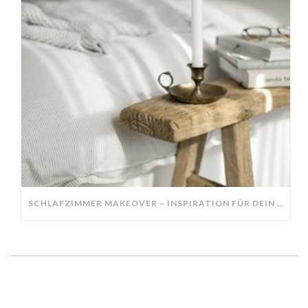
SCHLAFZIMMER MAKEOVER – INSPIRATION FÜR DEIN SCHLAFZIMMER: AUS ALT MACH NEU – HELL, GEMÜTLICH UND EINLADEND