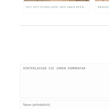
DIY UPCYLING IDEE: WIE MAN SPERRMÜLL IN EIN DESIGNER TEIL VERWANDELT