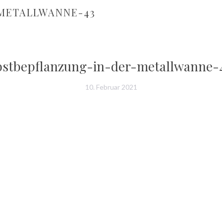
METALLWANNE-43
bstbepflanzung-in-der-metallwanne-
10. Februar 2021