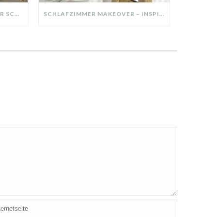
DIY-DEKO-TABLETT AUS ALTER SCHUBLADE – NACHHALTIGE HERBSTDEKO SELBER MACHEN!
SCHLAFZIMMER MAKEOVER – INSPIRATION FÜR DEIN SCHLAFZIMMER: AUS ALT MACH NEU – HELL, GEMÜTLICH UND EINLADEND