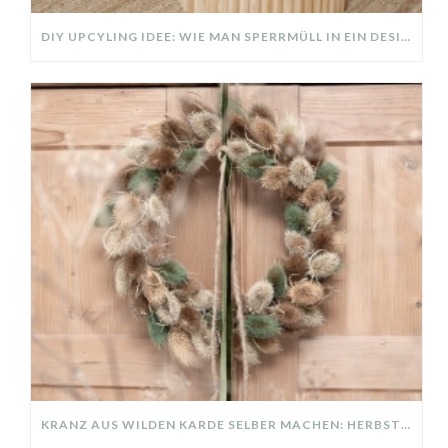
DIY UPCYLING IDEE: WIE MAN SPERRMÜLL IN EIN DESIGNER TEIL VERWANDELT
KRANZ AUS WILDEN KARDE SELBER MACHEN: HERBSTDEKO GANZ EINFACH