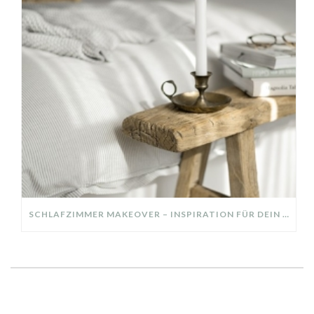
SCHLAFZIMMER MAKEOVER – INSPIRATION FÜR DEIN SCHLAFZIMMER: AUS ALT MACH NEU – HELL, GEMÜTLICH UND EINLADEND