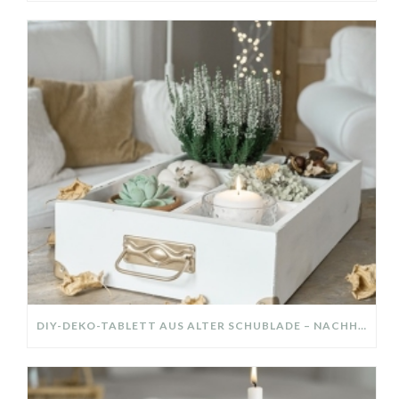
DIY-DEKO-TABLETT AUS ALTER SCHUBLADE – NACHHALTIGE HERBSTDEKO SELBER MACHEN!