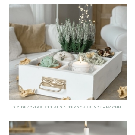
DIY-DEKO-TABLETT AUS ALTER SCHUBLADE – NACHHALTIGE HERBSTDEKO SELBER MACHEN!