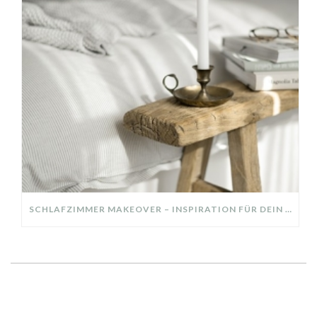
SCHLAFZIMMER MAKEOVER – INSPIRATION FÜR DEIN SCHLAFZIMMER: AUS ALT MACH NEU – HELL, GEMÜTLICH UND EINLADEND