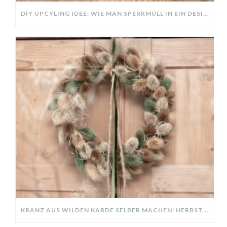
DIY UPCYLING IDEE: WIE MAN SPERRMÜLL IN EIN DESIGNER TEIL VERWANDELT
KRANZ AUS WILDEN KARDE SELBER MACHEN: HERBSTDEKO GANZ EINFACH