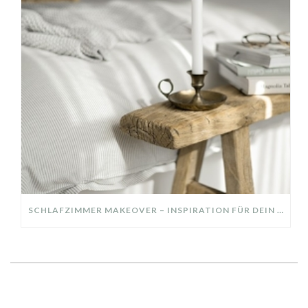
SCHLAFZIMMER MAKEOVER – INSPIRATION FÜR DEIN SCHLAFZIMMER: AUS ALT MACH NEU – HELL, GEMÜTLICH UND EINLADEND