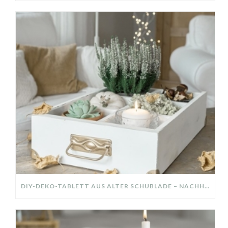
DIY-DEKO-TABLETT AUS ALTER SCHUBLADE – NACHHALTIGE HERBSTDEKO SELBER MACHEN!