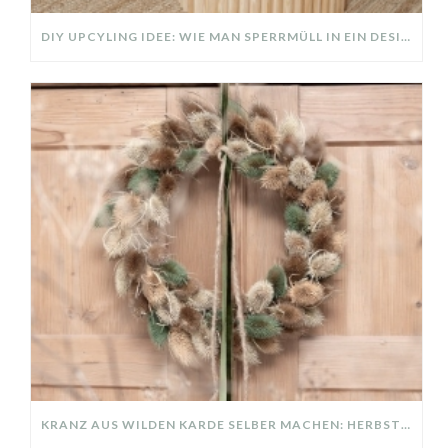
DIY UPCYLING IDEE: WIE MAN SPERRMÜLL IN EIN DESIGNER TEIL VERWANDELT
KRANZ AUS WILDEN KARDE SELBER MACHEN: HERBSTDEKO GANZ EINFACH