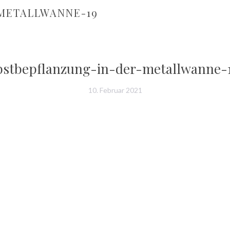
METALLWANNE-19
bstbepflanzung-in-der-metallwanne-
10. Februar 2021