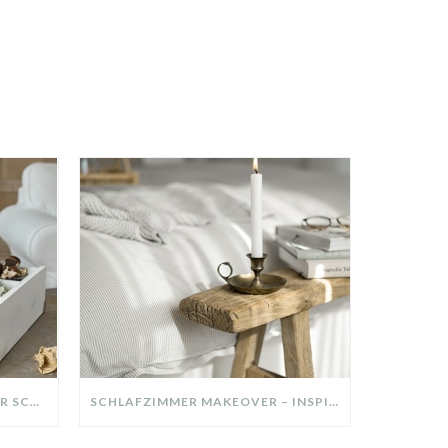
DIY-DEKO-TABLETT AUS ALTER SCHUBLADE – NACHHALTIGE HERBSTDEKO SELBER MACHEN!
SCHLAFZIMMER MAKEOVER – INSPIRATION FÜR DEIN SCHLAFZIMMER: AUS ALT MACH NEU – HELL, GEMÜTLICH UND EINLADEND