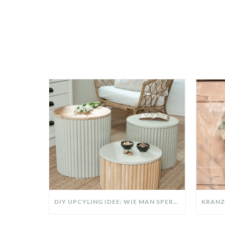
DIY UPCYLING IDEE: WIE MAN SPERRMÜLL IN EIN DESIGNER TEIL VERWANDELT