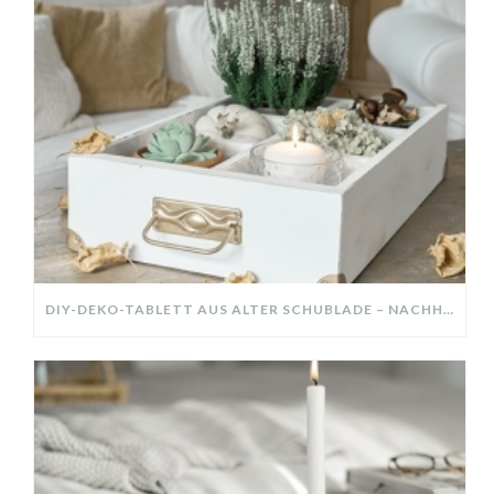
DIY-DEKO-TABLETT AUS ALTER SCHUBLADE – NACHHALTIGE HERBSTDEKO SELBER MACHEN!