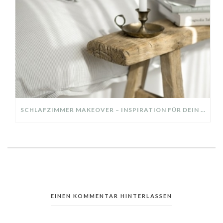
SCHLAFZIMMER MAKEOVER – INSPIRATION FÜR DEIN SCHLAFZIMMER: AUS ALT MACH NEU – HELL, GEMÜTLICH UND EINLADEND
EINEN KOMMENTAR HINTERLASSEN