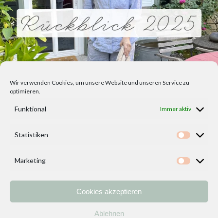
Wir verwenden Cookies, um unsere Website und unseren Service zu
optimieren.
Funktional
Immer aktiv
Statistiken
Statisti
Marketing
Marketi
Cookies akzeptieren
Home
Vorlagen
ÜBER MICH und DEKOIDEENREICH
Kontakt
Ablehnen