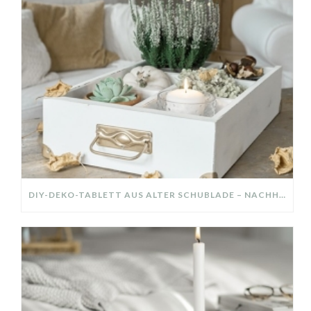
DIY-DEKO-TABLETT AUS ALTER SCHUBLADE – NACHHALTIGE HERBSTDEKO SELBER MACHEN!