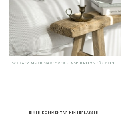
SCHLAFZIMMER MAKEOVER – INSPIRATION FÜR DEIN SCHLAFZIMMER: AUS ALT MACH NEU – HELL, GEMÜTLICH UND EINLADEND
EINEN KOMMENTAR HINTERLASSEN