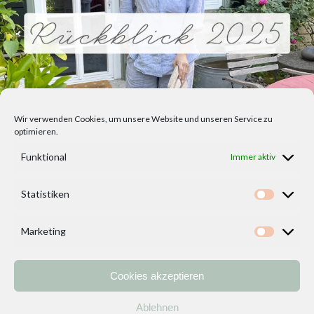
Wir verwenden Cookies, um unsere Website und unseren Service zu
optimieren.
Funktional
Immer aktiv
Statistiken
Statisti
Marketing
Marketi
Cookies akzeptieren
Home
Vorlagen
ÜBER MICH und DEKOIDEENREICH
Kontakt
Ablehnen