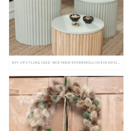
DIY UPCYLING IDEE: WIE MAN SPERRMÜLL IN EIN DESIGNER TEIL VERWANDELT