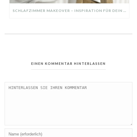
SCHLAFZIMMER MAKEOVER – INSPIRATION FÜR DEIN SCHLAFZIMMER: AUS ALT MACH NEU – HELL, GEMÜTLICH UND EINLADEND
EINEN KOMMENTAR HINTERLASSEN