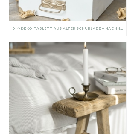
DIY-DEKO-TABLETT AUS ALTER SCHUBLADE – NACHHALTIGE HERBSTDEKO SELBER MACHEN!