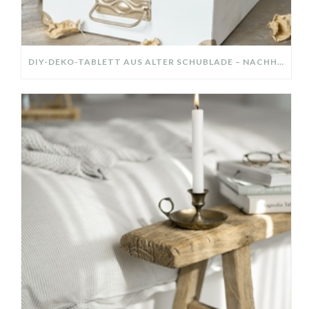
DIY-DEKO-TABLETT AUS ALTER SCHUBLADE – NACHHALTIGE HERBSTDEKO SELBER MACHEN!