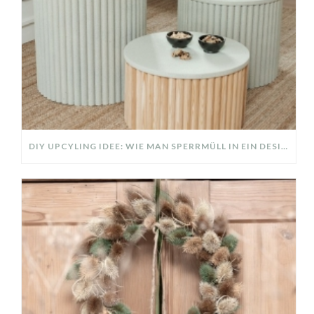
DIY UPCYLING IDEE: WIE MAN SPERRMÜLL IN EIN DESIGNER TEIL VERWANDELT