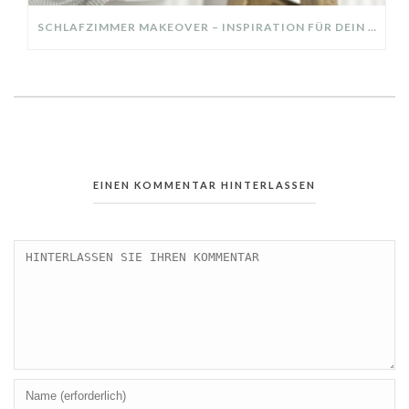
SCHLAFZIMMER MAKEOVER – INSPIRATION FÜR DEIN SCHLAFZIMMER: AUS ALT MACH NEU – HELL, GEMÜTLICH UND EINLADEND
EINEN KOMMENTAR HINTERLASSEN