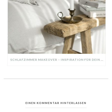
SCHLAFZIMMER MAKEOVER – INSPIRATION FÜR DEIN SCHLAFZIMMER: AUS ALT MACH NEU – HELL, GEMÜTLICH UND EINLADEND
EINEN KOMMENTAR HINTERLASSEN