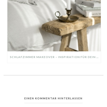
SCHLAFZIMMER MAKEOVER – INSPIRATION FÜR DEIN SCHLAFZIMMER: AUS ALT MACH NEU – HELL, GEMÜTLICH UND EINLADEND
EINEN KOMMENTAR HINTERLASSEN