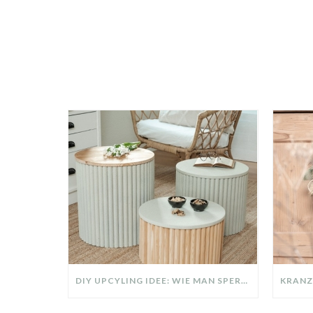
DIY UPCYLING IDEE: WIE MAN SPERRMÜLL IN EIN DESIGNER TEIL VERWANDELT