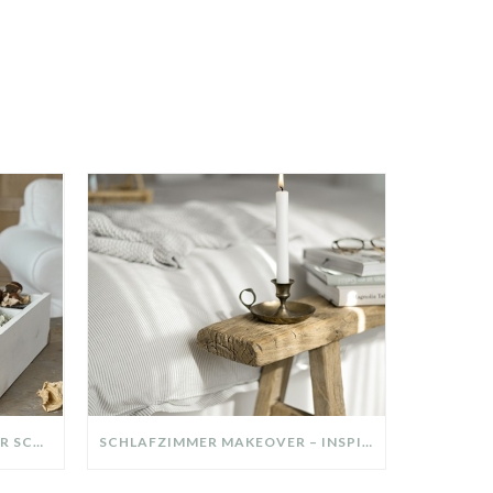
DIY-DEKO-TABLETT AUS ALTER SCHUBLADE – NACHHALTIGE HERBSTDEKO SELBER MACHEN!
SCHLAFZIMMER MAKEOVER – INSPIRATION FÜR DEIN SCHLAFZIMMER: AUS ALT MACH NEU – HELL, GEMÜTLICH UND EINLADEND